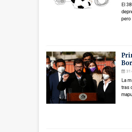
El 38
depr
pero
Pri
Bor
31 
La mi
tras 
mapu