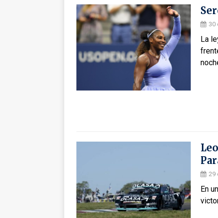
Ser
30 
La l
frent
noche
Leo
Par
29 
En un
victo