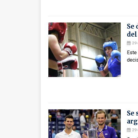
Se 
del
29 
Este 
decis
Se 
arg
29 