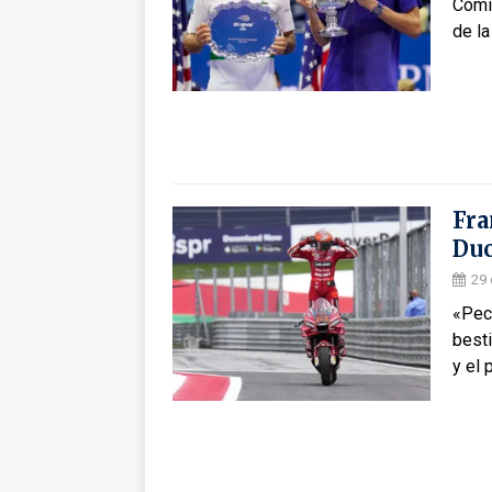
Comie
de la
Fra
Duc
29 
«Pecc
besti
y el 