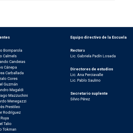
entes
Equipo directivo de la Escuela
go Bomparola
Rector
a
o Calmels
Lic. Gabriela Padín Losada
ando Candeias
os Cánepa
Directores de estudios
ea Carballada
Lic. Ana Perciavalle
alo Cores
Lic. Pablo Saulino
el Guzmán
andro Magaldi
Secretario suplente
iago Mazzuchini
Silvio Pérez
ardo Menegazzi
és Prestileo
er Rodríguez
l Ruya
el Talio
io Tokman