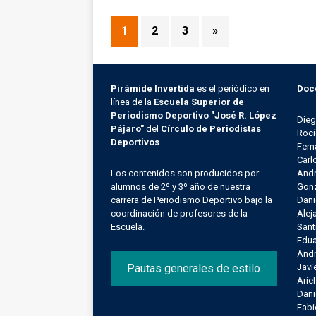
1
2
3
»
Pirámide Invertida
es el periódico en
Doc
línea de la
Escuela Superior de
Periodismo Deportivo "José R. López
Die
Pájaro"
del
Círculo de Periodistas
Rocí
Deportivos
.
Fern
Carl
Los contenidos son producidos por
Andr
alumnos de 2º y 3º año de nuestra
Gonz
carrera de Periodismo Deportivo bajo la
Dani
coordinación de profesores de la
Alej
Escuela.
Sant
Edu
Andr
Pautas generales de estilo
Javi
Arie
Dani
Fab