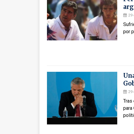
arg
29 
Sufri
por p
Una
Gob
29 
Tras 
para 
polít