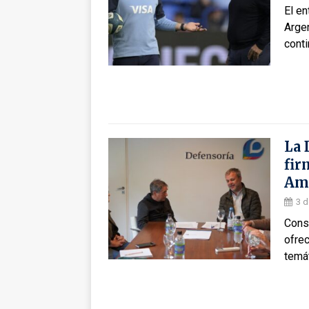
El en
Arge
conti
La 
fir
Ama
3 d
Cons
ofrec
temát