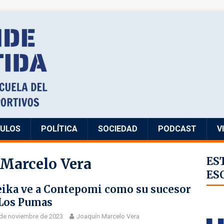
CULOS
POLÍTICA
SOCIEDAD
PODCAST
V
 Marcelo Vera
ES
ES
ika ve a Contepomi como su sucesor
Los Pumas
de noviembre de 2023
Joaquín Marcelo Vera