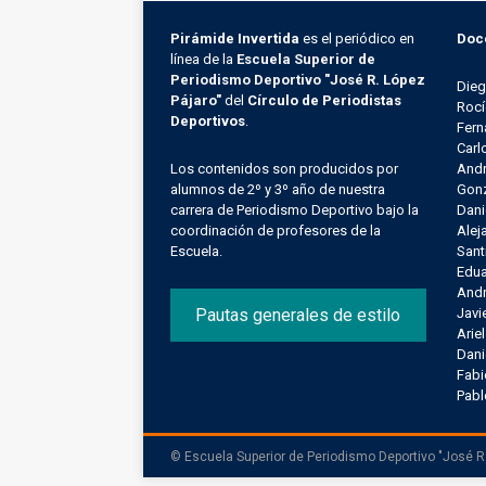
Pirámide Invertida
es el periódico en
Doc
línea de la
Escuela Superior de
Periodismo Deportivo "José R. López
Die
Pájaro"
del
Círculo de Periodistas
Rocí
Deportivos
.
Fern
Carl
Los contenidos son producidos por
Andr
alumnos de 2º y 3º año de nuestra
Gonz
carrera de Periodismo Deportivo bajo la
Dani
coordinación de profesores de la
Alej
Escuela.
Sant
Edu
Andr
Pautas generales de estilo
Javi
Arie
Dani
Fab
Pab
© Escuela Superior de Periodismo Deportivo "José R.