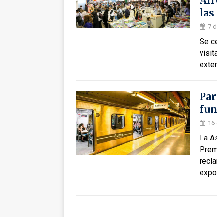
Air
las
7 
Se ce
visit
exte
Par
fun
16 
La A
Prem
recl
expos