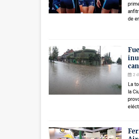
prime
anfit
de er
Fue
inu
can
2 d
La to
la C
provo
eléct
Fer