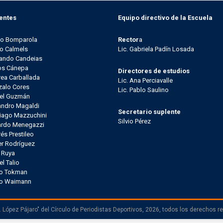
entes
Equipo directivo de la Escuela
go Bomparola
Rector
a
o Calmels
Lic. Gabriela Padín Losada
ando Candeias
os Cánepa
Directores de estudios
ea Carballada
Lic. Ana Perciavalle
alo Cores
Lic. Pablo Saulino
el Guzmán
andro Magaldi
Secretario suplente
iago Mazzuchini
Silvio Pérez
ardo Menegazzi
és Prestileo
er Rodríguez
l Ruya
el Talio
io Tokman
lo Waimann
 López Pájaro" del Círculo de Periodistas Deportivos, 2026, todos los derechos r