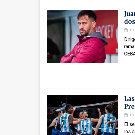
Jua
dos
10 
Dirig
rama
GEBA
Las
Pre
18 
El s
los s