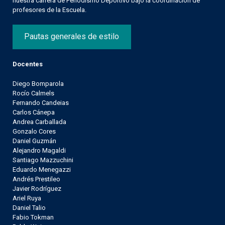
nuestra carrera de Periodismo Deportivo bajo la coordinación de
profesores de la Escuela.
Pautas generales de estilo
Docentes
Diego Bomparola
Rocío Calmels
Fernando Candeias
Carlos Cánepa
Andrea Carballada
Gonzalo Cores
Daniel Guzmán
Alejandro Magaldi
Santiago Mazzuchini
Eduardo Menegazzi
Andrés Prestileo
Javier Rodríguez
Ariel Ruya
Daniel Talio
Fabio Tokman