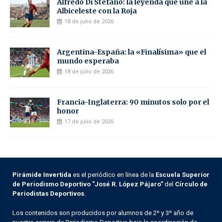
Alfredo Di Stéfano: la leyenda que une a la
Albiceleste con la Roja
18 de julio de 2026
Argentina-España: la «Finalísima» que el
mundo esperaba
18 de julio de 2026
Francia-Inglaterra: 90 minutos solo por el
honor
17 de julio de 2026
Pirámide Invertida
es el periódico en línea de la
Escuela Superior
de Periodismo Deportivo "José R. López Pájaro"
del
Círculo de
Periodistas Deportivos
.
Los contenidos son producidos por alumnos de 2º y 3º año de