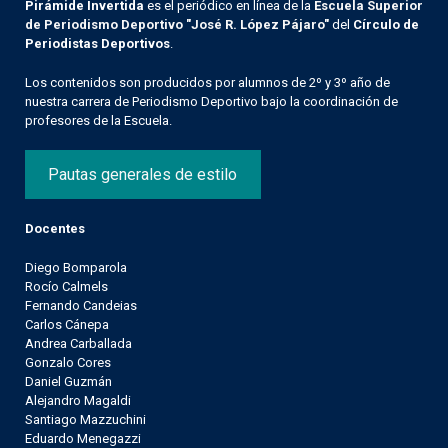
Pirámide Invertida
es el periódico en línea de la
Escuela Superior
de Periodismo Deportivo "José R. López Pájaro"
del
Círculo de
Periodistas Deportivos
.
Los contenidos son producidos por alumnos de 2º y 3º año de
nuestra carrera de Periodismo Deportivo bajo la coordinación de
profesores de la Escuela.
Pautas generales de estilo
Docentes
Diego Bomparola
Rocío Calmels
Fernando Candeias
Carlos Cánepa
Andrea Carballada
Gonzalo Cores
Daniel Guzmán
Alejandro Magaldi
Santiago Mazzuchini
Eduardo Menegazzi