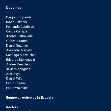
Docentes
Diego Bomparola
Rocío Calmels
Fernando Candeias
Carlos Cánepa
Andrea Carballada
Gonzalo Cores
Daniel Guzmán
Alejandro Magaldi
Santiago Mazzuchini
Eduardo Menegazzi
Andrés Prestileo
Javier Rodríguez
Ariel Ruya
Daniel Talio
Fabio Tokman
Pablo Waimann
Equipo directivo de la Escuela
Rector
a