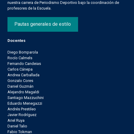
nuestra carrera de Periodismo Deportivo bajo la coordinación de
profesores de la Escuela.
Pautas generales de estilo
Docentes
Diego Bomparola
Rocío Calmels
Fernando Candeias
Carlos Cánepa
Andrea Carballada
Gonzalo Cores
Daniel Guzmán
Alejandro Magaldi
Santiago Mazzuchini
Eduardo Menegazzi
Andrés Prestileo
Javier Rodríguez
Ariel Ruya
Daniel Talio
Fabio Tokman