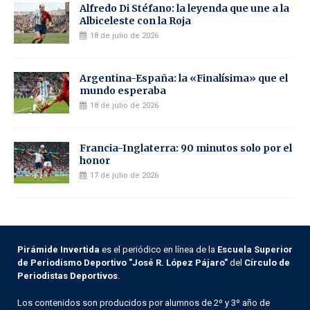
Alfredo Di Stéfano: la leyenda que une a la
Albiceleste con la Roja
18 de julio de 2026
Argentina-España: la «Finalísima» que el
mundo esperaba
18 de julio de 2026
Francia-Inglaterra: 90 minutos solo por el
honor
17 de julio de 2026
Pirámide Invertida
es el periódico en línea de la
Escuela Superior
de Periodismo Deportivo "José R. López Pájaro"
del
Círculo de
Periodistas Deportivos
.
Los contenidos son producidos por alumnos de 2º y 3º año de