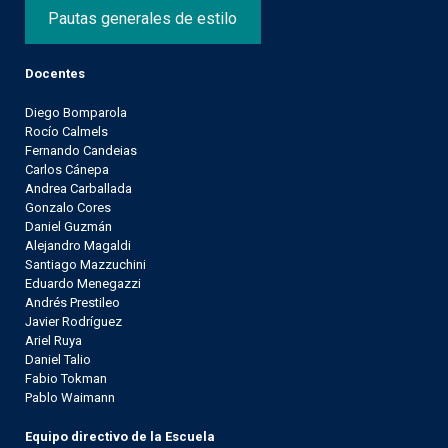
Pautas generales de estilo
Docentes
Diego Bomparola
Rocío Calmels
Fernando Candeias
Carlos Cánepa
Andrea Carballada
Gonzalo Cores
Daniel Guzmán
Alejandro Magaldi
Santiago Mazzuchini
Eduardo Menegazzi
Andrés Prestileo
Javier Rodríguez
Ariel Ruya
Daniel Talio
Fabio Tokman
Pablo Waimann
Equipo directivo de la Escuela