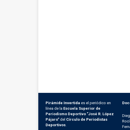
Pirámide Invertida
es el periódico en
Doc
línea de la
Escuela Superior de
Periodismo Deportivo "José R. López
Die
Pájaro"
del
Círculo de Periodistas
Rocí
Deportivos
.
Fern