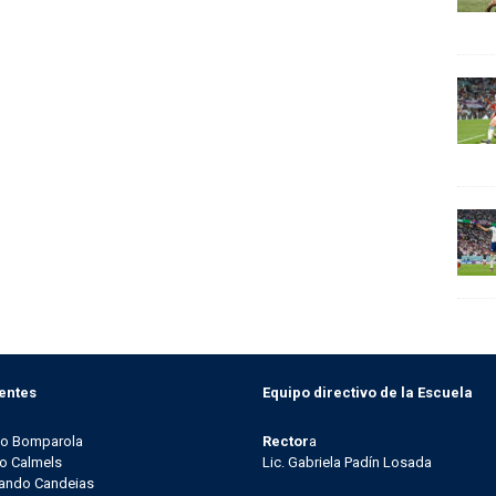
entes
Equipo directivo de la Escuela
go Bomparola
Rector
a
o Calmels
Lic. Gabriela Padín Losada
ando Candeias