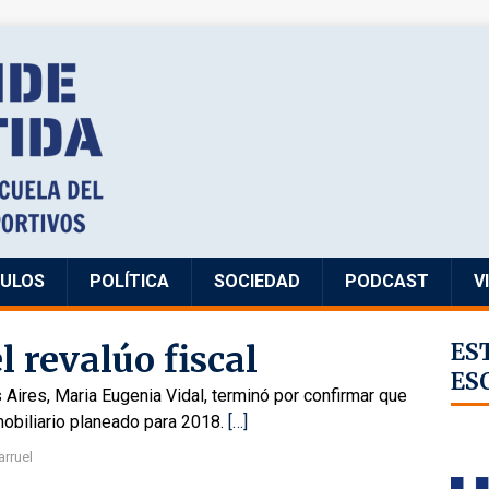
CULOS
POLÍTICA
SOCIEDAD
PODCAST
V
l revalúo fiscal
ES
ES
Aires, Maria Eugenia Vidal, terminó por confirmar que
nmobiliario planeado para 2018.
[…]
arruel