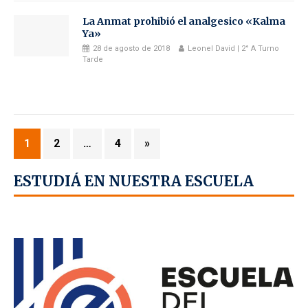
La Anmat prohibió el analgesico «Kalma
Ya»
28 de agosto de 2018
Leonel David | 2° A Turno
Tarde
1
2
…
4
»
ESTUDIÁ EN NUESTRA ESCUELA