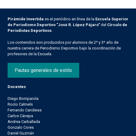
Pirámide Invertida
es el periódico en línea de la
Escuela Superior
de Periodismo Deportivo "José R. López Pájaro"
del
Círculo de
Periodistas Deportivos
.
Los contenidos son producidos por alumnos de 2º y 3º año de
nuestra carrera de Periodismo Deportivo bajo la coordinación de
profesores de la Escuela.
Pautas generales de estilo
Docentes
Diego Bomparola
Rocío Calmels
Fernando Candeias
Carlos Cánepa
Andrea Carballada
Gonzalo Cores
Daniel Guzmán