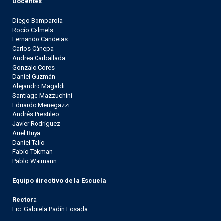
Docentes
Diego Bomparola
Rocío Calmels
Fernando Candeias
Carlos Cánepa
Andrea Carballada
Gonzalo Cores
Daniel Guzmán
Alejandro Magaldi
Santiago Mazzuchini
Eduardo Menegazzi
Andrés Prestileo
Javier Rodríguez
Ariel Ruya
Daniel Talio
Fabio Tokman
Pablo Waimann
Equipo directivo de la Escuela
Rector
a
Lic. Gabriela Padín Losada