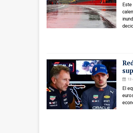
Este 
calen
inund
deci
Red
sup
13 
El eq
euros
econ