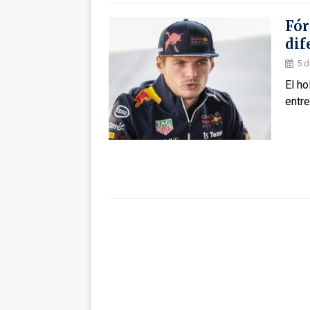
Fór
dif
5 d
El ho
entr