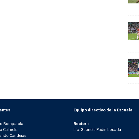
entes
Equipo directivo de la Escuela
go Bomparola
Rector
a
o Calmels
Lic. Gabriela Padín Losada
ando Candeias