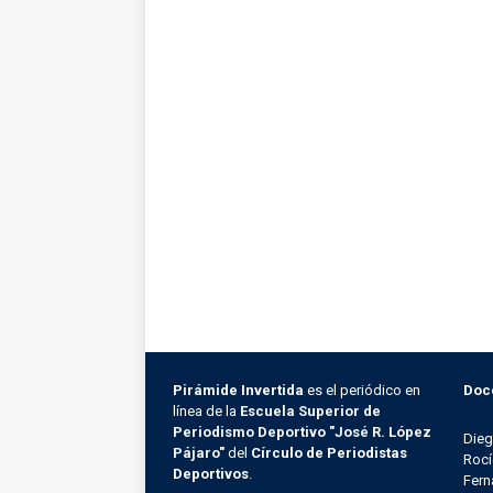
Pirámide Invertida
es el periódico en
Doc
línea de la
Escuela Superior de
Periodismo Deportivo "José R. López
Die
Pájaro"
del
Círculo de Periodistas
Rocí
Deportivos
.
Fern