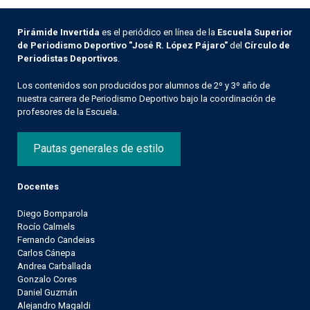
Pirámide Invertida
es el periódico en línea de la
Escuela Superior
de Periodismo Deportivo "José R. López Pájaro"
del
Círculo de
Periodistas Deportivos
.
Los contenidos son producidos por alumnos de 2º y 3º año de
nuestra carrera de Periodismo Deportivo bajo la coordinación de
profesores de la Escuela.
Pautas generales de estilo
Docentes
Diego Bomparola
Rocío Calmels
Fernando Candeias
Carlos Cánepa
Andrea Carballada
Gonzalo Cores
Daniel Guzmán
Alejandro Magaldi