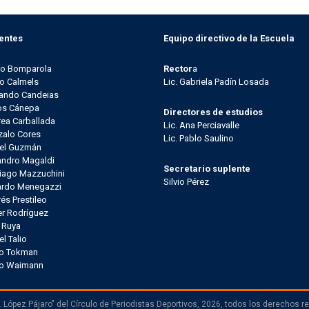
entes
Equipo directivo de la Escuela
go Bomparola
Rector
a
o Calmels
Lic. Gabriela Padín Losada
ando Candeias
os Cánepa
Directores de estudios
ea Carballada
Lic. Ana Perciavalle
alo Cores
Lic. Pablo Saulino
el Guzmán
andro Magaldi
Secretario suplente
iago Mazzuchini
Silvio Pérez
ardo Menegazzi
és Prestileo
er Rodríguez
l Ruya
el Talio
io Tokman
lo Waimann
 López Pájaro" del Círculo de Periodistas Deportivos, 2026, todos los derechos r