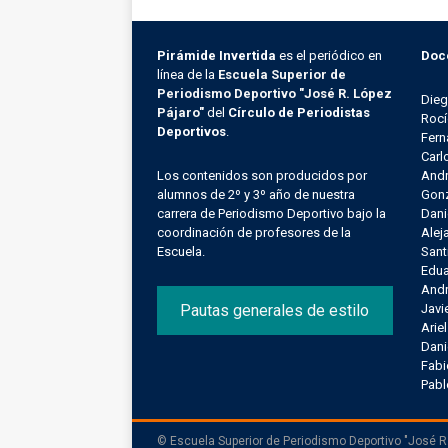
Pirámide Invertida
es el periódico en
Doc
línea de la
Escuela Superior de
Periodismo Deportivo "José R. López
Die
Pájaro"
del
Círculo de Periodistas
Rocí
Deportivos
.
Fern
Carl
Los contenidos son producidos por
Andr
alumnos de 2º y 3º año de nuestra
Gonz
carrera de Periodismo Deportivo bajo la
Dani
coordinación de profesores de la
Alej
Escuela.
Sant
Edu
Andr
Pautas generales de estilo
Javi
Arie
Dani
Fab
Pab
© Escuela Superior de Periodismo Deportivo "José R.