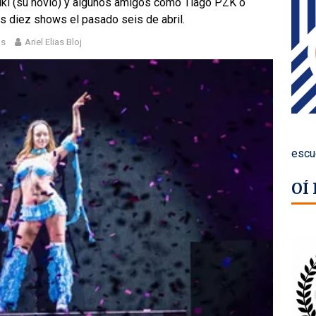
ki (su novio) y algunos amigos como Tiago PZK o
s diez shows el pasado seis de abril.
os
Ariel Elias Bloj
escu
OÍ