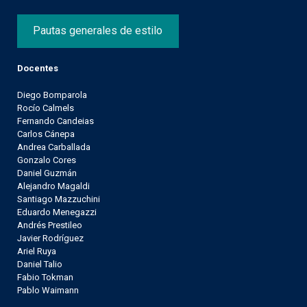
Pautas generales de estilo
Docentes
Diego Bomparola
Rocío Calmels
Fernando Candeias
Carlos Cánepa
Andrea Carballada
Gonzalo Cores
Daniel Guzmán
Alejandro Magaldi
Santiago Mazzuchini
Eduardo Menegazzi
Andrés Prestileo
Javier Rodríguez
Ariel Ruya
Daniel Talio
Fabio Tokman
Pablo Waimann