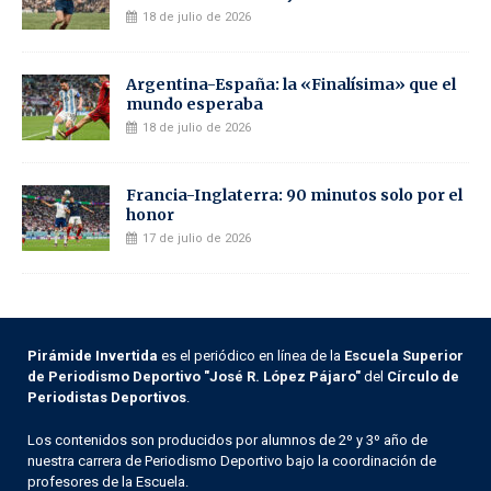
18 de julio de 2026
Argentina-España: la «Finalísima» que el
mundo esperaba
18 de julio de 2026
Francia-Inglaterra: 90 minutos solo por el
honor
17 de julio de 2026
Pirámide Invertida
es el periódico en línea de la
Escuela Superior
de Periodismo Deportivo "José R. López Pájaro"
del
Círculo de
Periodistas Deportivos
.
Los contenidos son producidos por alumnos de 2º y 3º año de
nuestra carrera de Periodismo Deportivo bajo la coordinación de
profesores de la Escuela.