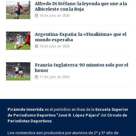
Alfredo Di Stéfano: la leyenda que une a la
Albiceleste con la Roja
18 de julio de 2026
Argentina-España: la «Finalísima» que el
mundo esperaba
18 de julio de 2026
Francia-Inglaterra: 90 minutos solo por el
honor
17 de julio de 2026
Pirámide Invertida
es el periódico en línea de la
Escuela Superior
de Periodismo Deportivo "José R. López Pájaro"
del
Círculo de
Periodistas Deportivos
.
Los contenidos son producidos por alumnos de 2º y 3º año de