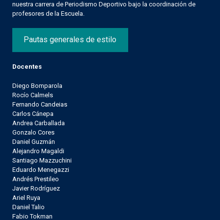
nuestra carrera de Periodismo Deportivo bajo la coordinación de
profesores de la Escuela.
Pautas generales de estilo
Docentes
Diego Bomparola
Rocío Calmels
Fernando Candeias
Carlos Cánepa
Andrea Carballada
Gonzalo Cores
Daniel Guzmán
Alejandro Magaldi
Santiago Mazzuchini
Eduardo Menegazzi
Andrés Prestileo
Javier Rodríguez
Ariel Ruya
Daniel Talio
Fabio Tokman