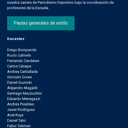
nuestra carrera de Periodismo Deportivo bajo la coordinación de
profesores de la Escuela.
Pautas generales de estilo
Docentes
Diego Bomparola
Rocío Calmels
Fernando Candeias
Carlos Cánepa
Andrea Carballada
Gonzalo Cores
Daniel Guzmán
Alejandro Magaldi
Santiago Mazzuchini
Eduardo Menegazzi
Andrés Prestileo
Javier Rodríguez
Ariel Ruya
Daniel Talio
Fabio Tokman