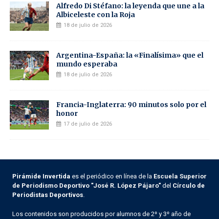
Alfredo Di Stéfano: la leyenda que une a la
Albiceleste con la Roja
18 de julio de 2026
Argentina-España: la «Finalísima» que el
mundo esperaba
18 de julio de 2026
Francia-Inglaterra: 90 minutos solo por el
honor
17 de julio de 2026
Pirámide Invertida
es el periódico en línea de la
Escuela Superior
de Periodismo Deportivo "José R. López Pájaro"
del
Círculo de
Periodistas Deportivos
.
Los contenidos son producidos por alumnos de 2º y 3º año de