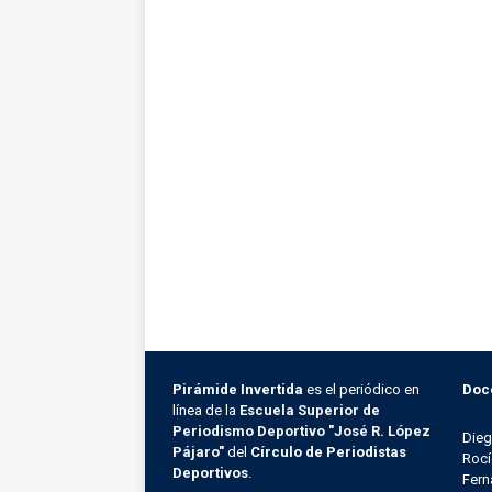
Pirámide Invertida
es el periódico en
Doc
línea de la
Escuela Superior de
Periodismo Deportivo "José R. López
Die
Pájaro"
del
Círculo de Periodistas
Rocí
Deportivos
.
Fern