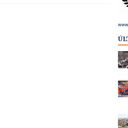
www.
ÚL