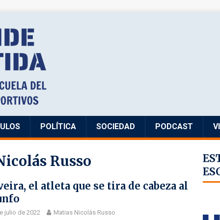
CULOS
POLÍTICA
SOCIEDAD
PODCAST
V
Nicolás Russo
ES
ES
veira, el atleta que se tira de cabeza al
unfo
e julio de 2022
Matias Nicolás Russo