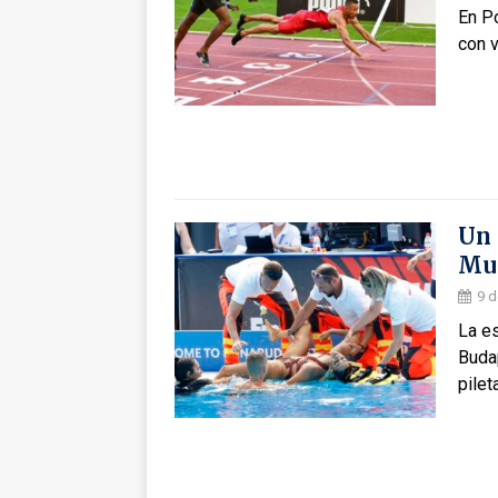
En Po
con v
Un 
Mun
9 d
La e
Budap
pilet