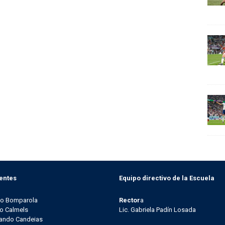
entes
Equipo directivo de la Escuela
go Bomparola
Rector
a
o Calmels
Lic. Gabriela Padín Losada
ando Candeias