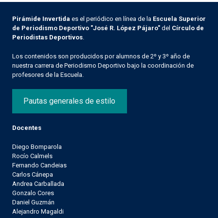
Pirámide Invertida
es el periódico en línea de la
Escuela Superior
de Periodismo Deportivo "José R. López Pájaro"
del
Círculo de
Periodistas Deportivos
.
Los contenidos son producidos por alumnos de 2º y 3º año de
nuestra carrera de Periodismo Deportivo bajo la coordinación de
profesores de la Escuela.
Pautas generales de estilo
Docentes
Diego Bomparola
Rocío Calmels
Fernando Candeias
Carlos Cánepa
Andrea Carballada
Gonzalo Cores
Daniel Guzmán
Alejandro Magaldi