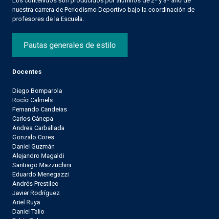
Los contenidos son producidos por alumnos de 2º y 3º año de
nuestra carrera de Periodismo Deportivo bajo la coordinación de
profesores de la Escuela.
Pautas generales de estilo
Docentes
Diego Bomparola
Rocío Calmels
Fernando Candeias
Carlos Cánepa
Andrea Carballada
Gonzalo Cores
Daniel Guzmán
Alejandro Magaldi
Santiago Mazzuchini
Eduardo Menegazzi
Andrés Prestileo
Javier Rodríguez
Ariel Ruya
Daniel Talio