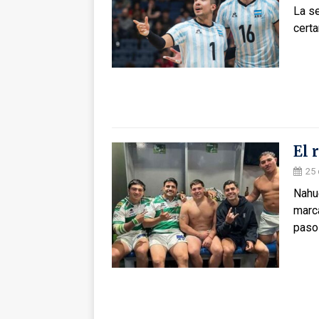
La se
certa
El 
25
Nahue
marca
paso