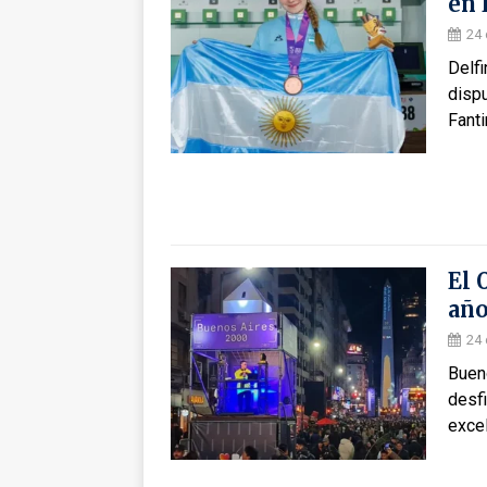
en 
24
Delfi
dispu
Fant
El 
añ
24
Bueno
desf
excel