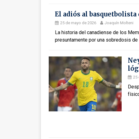
El adiós al basquetbolist
25 de mayo de 2026
Joaquín Molteni
La historia del canadiense de los Memp
presuntamente por una sobredosis de 
Ney
lóg
25
Desp
físic