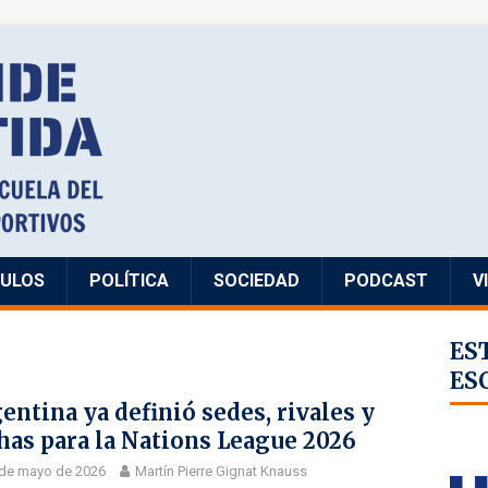
CULOS
POLÍTICA
SOCIEDAD
PODCAST
V
ES
ES
entina ya definió sedes, rivales y
has para la Nations League 2026
 de mayo de 2026
Martín Pierre Gignat Knauss