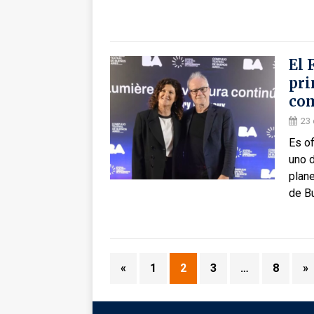
El 
pri
com
23
Es of
uno 
plane
de B
«
1
2
3
…
8
»