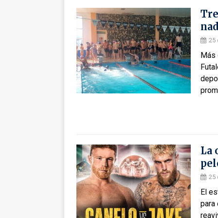
Tre
nad
25
Más 
Futal
depor
promo
La 
pel
25
El e
para 
reavi