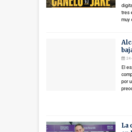
digit
tres 
muy 
Alc
baj
24
El es
comp
por 
preo
La 