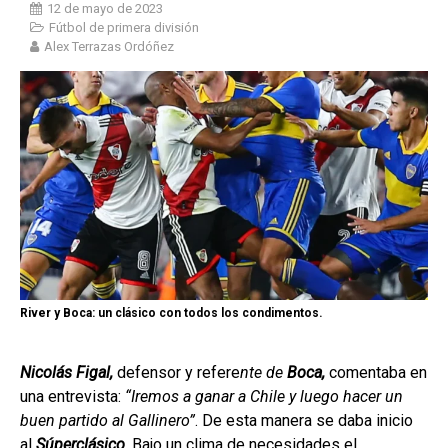
12 de mayo de 2023
Fútbol de primera división
Alex Terrazas Ordóñez
River y Boca: un clásico con todos los condimentos.
Nicolás Figal,
defensor y refere
nte de
Boca,
comentaba en
una entrevista:
“Iremos a ganar a Chile y luego hacer un
buen partido al Gallinero”
. De esta manera se daba inicio
al
Súperclásico
. Bajo un clima de necesidades el