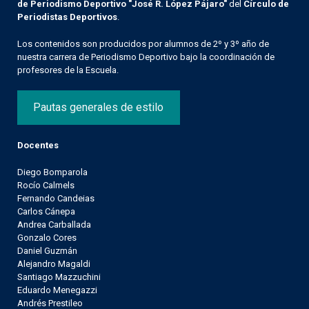
de Periodismo Deportivo "José R. López Pájaro"
del
Círculo de
Periodistas Deportivos
.
Los contenidos son producidos por alumnos de 2º y 3º año de
nuestra carrera de Periodismo Deportivo bajo la coordinación de
profesores de la Escuela.
Pautas generales de estilo
Docentes
Diego Bomparola
Rocío Calmels
Fernando Candeias
Carlos Cánepa
Andrea Carballada
Gonzalo Cores
Daniel Guzmán
Alejandro Magaldi
Santiago Mazzuchini
Eduardo Menegazzi
Andrés Prestileo