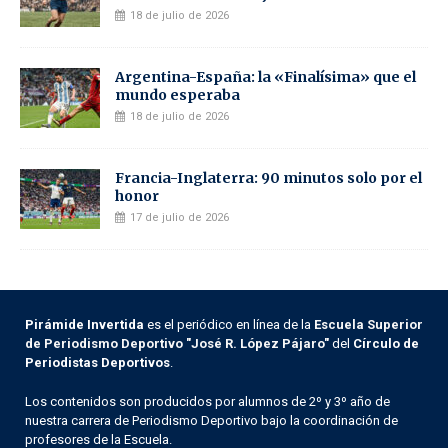
18 de julio de 2026
Argentina-España: la «Finalísima» que el
mundo esperaba
18 de julio de 2026
Francia-Inglaterra: 90 minutos solo por el
honor
17 de julio de 2026
Pirámide Invertida
es el periódico en línea de la
Escuela Superior
de Periodismo Deportivo "José R. López Pájaro"
del
Círculo de
Periodistas Deportivos
.
Los contenidos son producidos por alumnos de 2º y 3º año de
nuestra carrera de Periodismo Deportivo bajo la coordinación de
profesores de la Escuela.