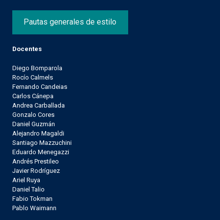
Pautas generales de estilo
Docentes
Diego Bomparola
Rocío Calmels
Fernando Candeias
Carlos Cánepa
Andrea Carballada
Gonzalo Cores
Daniel Guzmán
Alejandro Magaldi
Santiago Mazzuchini
Eduardo Menegazzi
Andrés Prestileo
Javier Rodríguez
Ariel Ruya
Daniel Talio
Fabio Tokman
Pablo Waimann