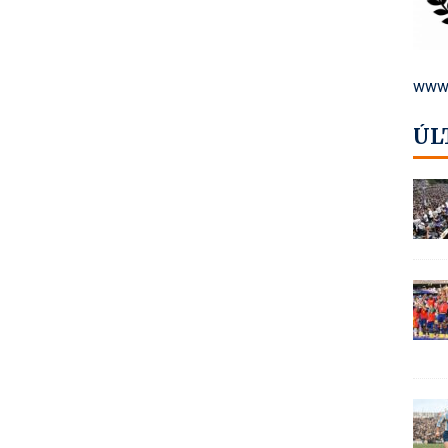
www.
ÚL