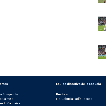
entes
Equipo directivo de la Escuela
go Bomparola
Rector
a
o Calmels
Lic. Gabriela Padín Losada
ando Candeias