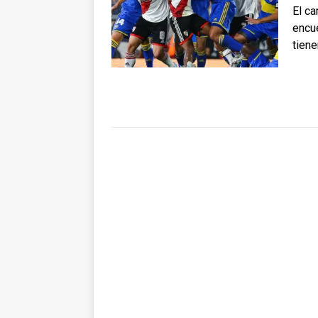
El ca
encu
tiene