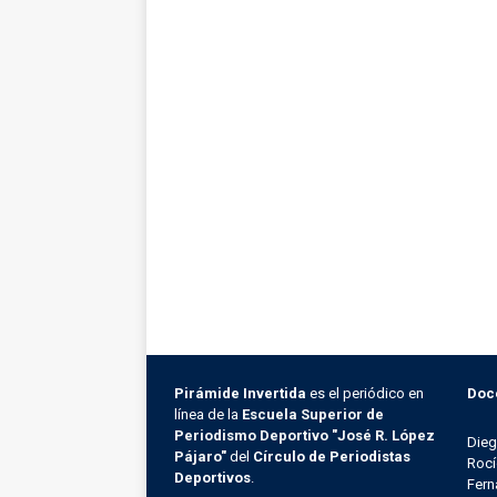
Pirámide Invertida
es el periódico en
Doc
línea de la
Escuela Superior de
Periodismo Deportivo "José R. López
Die
Pájaro"
del
Círculo de Periodistas
Rocí
Deportivos
.
Fern