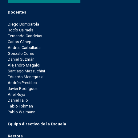
Docentes
Diego Bomparola
Rocío Calmels
Fernando Candeias
Carlos Cánepa
Andrea Carballada
Gonzalo Cores
Daniel Guzmán
Alejandro Magaldi
Santiago Mazzuchini
Eduardo Menegazzi
Andrés Prestileo
Javier Rodríguez
Ariel Ruya
Daniel Talio
Fabio Tokman
Pablo Waimann
Equipo directivo de la Escuela
Rector
a