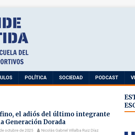
CULOS
POLÍTICA
SOCIEDAD
PODCAST
V
ES
ES
fino, el adiós del último integrante
la Generación Dorada
de octubre de 2025
Nicolás Gabriel Villalba Ruiz Díaz