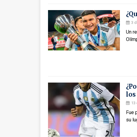
¿Qu
3 d
Un re
Olím
¿Po
los
13 
Fue p
su lu