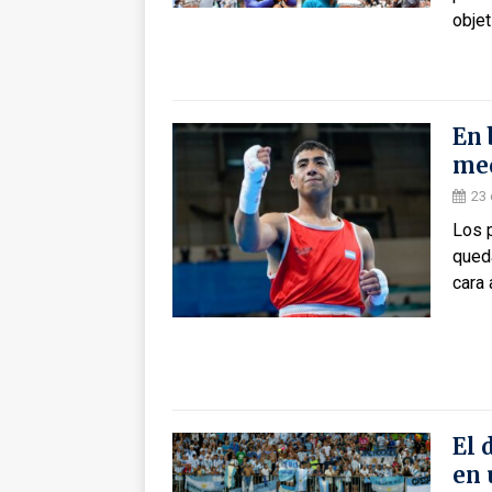
objet
En 
med
23 
Los p
qued
cara
El 
en 