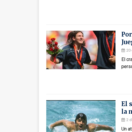
Por
Jue
20 
El cr
pers
El 
la 
2 d
Un at