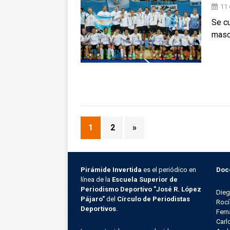
11 
Se cu
masc
1
2
»
Pirámide Invertida
es el periódico en
Doc
línea de la
Escuela Superior de
Periodismo Deportivo "José R. López
Die
Pájaro"
del
Círculo de Periodistas
Rocí
Deportivos
.
Fern
Carl