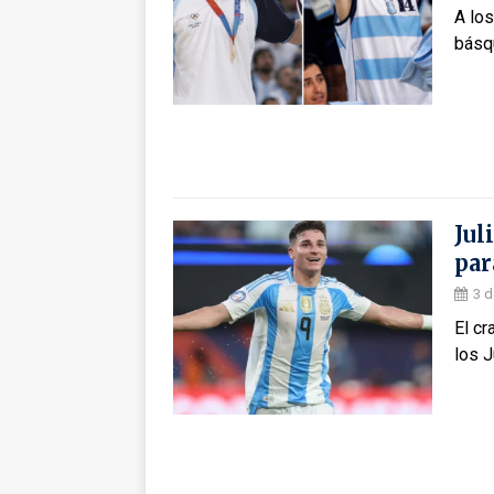
A los
básqu
Jul
par
3 d
El cr
los 