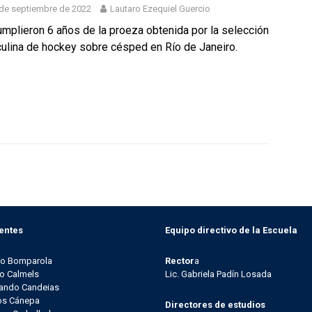
de septiembre de 2022
Lautaro Ezequiel Guercio
mplieron 6 años de la proeza obtenida por la selección
ulina de hockey sobre césped en Río de Janeiro.
entes
Equipo directivo de la Escuela
go Bomparola
Rector
a
o Calmels
Lic. Gabriela Padín Losada
ando Candeias
os Cánepa
Directores de estudios