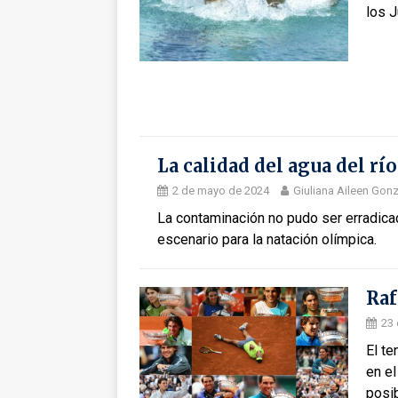
los 
La calidad del agua del rí
2 de mayo de 2024
Giuliana Aileen Gon
La contaminación no pudo ser erradica
escenario para la natación olímpica.
Raf
23 
El te
en el
posib