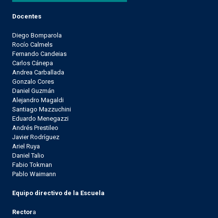
Docentes
Diego Bomparola
Rocío Calmels
Fernando Candeias
Carlos Cánepa
Andrea Carballada
Gonzalo Cores
Daniel Guzmán
Alejandro Magaldi
Santiago Mazzuchini
Eduardo Menegazzi
Andrés Prestileo
Javier Rodríguez
Ariel Ruya
Daniel Talio
Fabio Tokman
Pablo Waimann
Equipo directivo de la Escuela
Rector
a