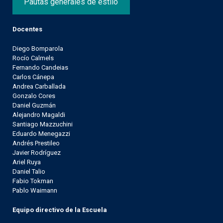
Pautas generales de estilo
Docentes
Diego Bomparola
Rocío Calmels
Fernando Candeias
Carlos Cánepa
Andrea Carballada
Gonzalo Cores
Daniel Guzmán
Alejandro Magaldi
Santiago Mazzuchini
Eduardo Menegazzi
Andrés Prestileo
Javier Rodríguez
Ariel Ruya
Daniel Talio
Fabio Tokman
Pablo Waimann
Equipo directivo de la Escuela