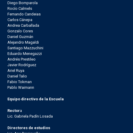
Diego Bomparola
Rocío Calmels
Fernando Candeias
Carlos Cánepa
Andrea Carballada
Gonzalo Cores
Daniel Guzmán
Alejandro Magaldi
Santiago Mazzuchini
Eduardo Menegazzi
Andrés Prestileo
Javier Rodríguez
Ariel Ruya
Daniel Talio
Fabio Tokman
Pablo Waimann
Equipo directivo de la Escuela
Rector
a
Lic. Gabriela Padín Losada
Directores de estudios