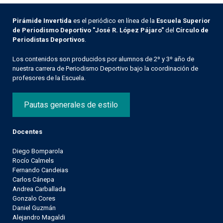
Pirámide Invertida
es el periódico en línea de la
Escuela Superior
de Periodismo Deportivo "José R. López Pájaro"
del
Círculo de
Periodistas Deportivos
.
Los contenidos son producidos por alumnos de 2º y 3º año de
nuestra carrera de Periodismo Deportivo bajo la coordinación de
profesores de la Escuela.
Pautas generales de estilo
Docentes
Diego Bomparola
Rocío Calmels
Fernando Candeias
Carlos Cánepa
Andrea Carballada
Gonzalo Cores
Daniel Guzmán
Alejandro Magaldi