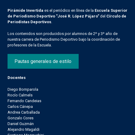
Pirámide Invertida
es el periódico en línea de la
Escuela Superior
de Periodismo Deportivo "José R. López Pájaro"
del
Círculo de
Periodistas Deportivos
.
Los contenidos son producidos por alumnos de 2º y 3º año de
nuestra carrera de Periodismo Deportivo bajo la coordinación de
profesores de la Escuela.
Pautas generales de estilo
Docentes
Diego Bomparola
Rocío Calmels
Fernando Candeias
Carlos Cánepa
Andrea Carballada
Gonzalo Cores
Daniel Guzmán
Alejandro Magaldi