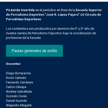
Pirámide Invertida
es el periódico en línea de la
Escuela Superior
de Periodismo Deportivo "José R. López Pájaro"
del
Círculo de
Periodistas Deportivos
.
Los contenidos son producidos por alumnos de 2º y 3º año de
nuestra carrera de Periodismo Deportivo bajo la coordinación de
profesores de la Escuela.
Pautas generales de estilo
Docentes
Diego Bomparola
Rocío Calmels
Fernando Candeias
Carlos Cánepa
Andrea Carballada
Gonzalo Cores
Daniel Guzmán
Alejandro Magaldi