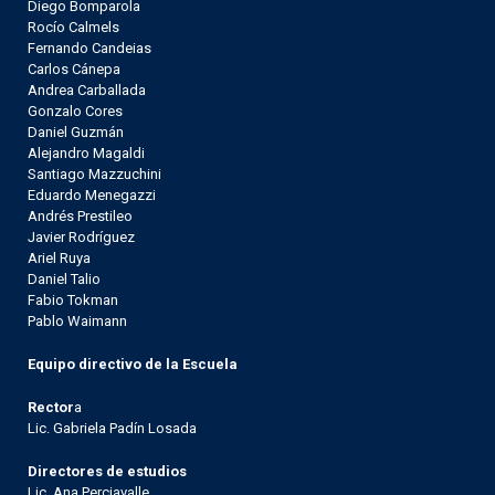
Diego Bomparola
Rocío Calmels
Fernando Candeias
Carlos Cánepa
Andrea Carballada
Gonzalo Cores
Daniel Guzmán
Alejandro Magaldi
Santiago Mazzuchini
Eduardo Menegazzi
Andrés Prestileo
Javier Rodríguez
Ariel Ruya
Daniel Talio
Fabio Tokman
Pablo Waimann
Equipo directivo de la Escuela
Rector
a
Lic. Gabriela Padín Losada
Directores de estudios
Lic. Ana Perciavalle