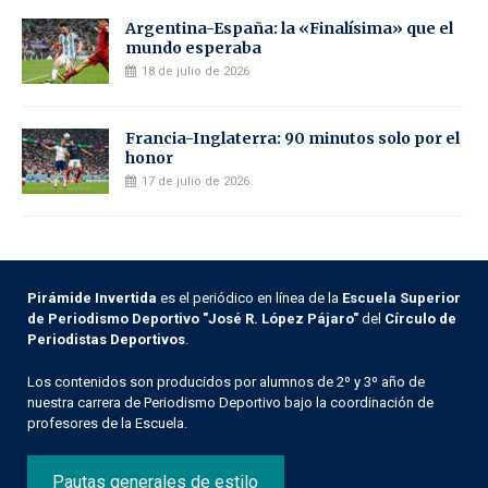
Argentina-España: la «Finalísima» que el
mundo esperaba
18 de julio de 2026
Francia-Inglaterra: 90 minutos solo por el
honor
17 de julio de 2026
Pirámide Invertida
es el periódico en línea de la
Escuela Superior
de Periodismo Deportivo "José R. López Pájaro"
del
Círculo de
Periodistas Deportivos
.
Los contenidos son producidos por alumnos de 2º y 3º año de
nuestra carrera de Periodismo Deportivo bajo la coordinación de
profesores de la Escuela.
Pautas generales de estilo