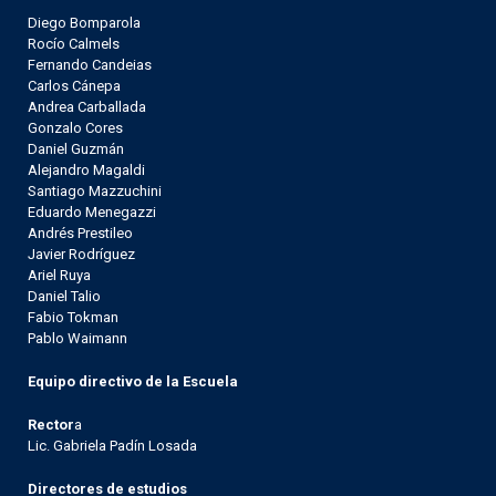
Diego Bomparola
Rocío Calmels
Fernando Candeias
Carlos Cánepa
Andrea Carballada
Gonzalo Cores
Daniel Guzmán
Alejandro Magaldi
Santiago Mazzuchini
Eduardo Menegazzi
Andrés Prestileo
Javier Rodríguez
Ariel Ruya
Daniel Talio
Fabio Tokman
Pablo Waimann
Equipo directivo de la Escuela
Rector
a
Lic. Gabriela Padín Losada
Directores de estudios