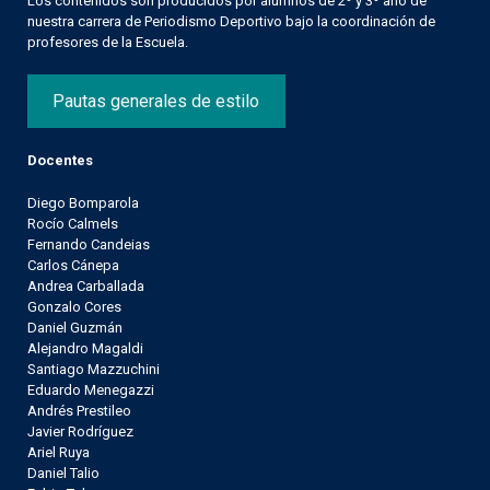
Los contenidos son producidos por alumnos de 2º y 3º año de
nuestra carrera de Periodismo Deportivo bajo la coordinación de
profesores de la Escuela.
Pautas generales de estilo
Docentes
Diego Bomparola
Rocío Calmels
Fernando Candeias
Carlos Cánepa
Andrea Carballada
Gonzalo Cores
Daniel Guzmán
Alejandro Magaldi
Santiago Mazzuchini
Eduardo Menegazzi
Andrés Prestileo
Javier Rodríguez
Ariel Ruya
Daniel Talio