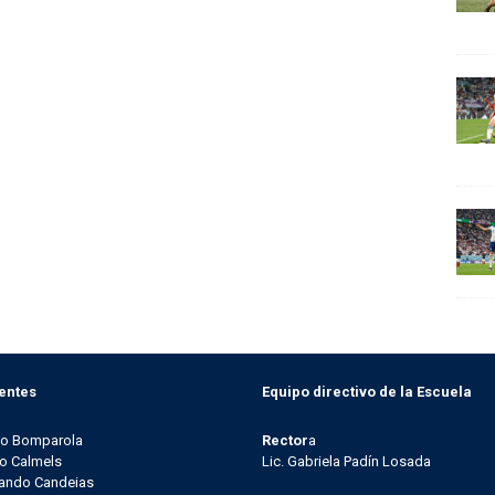
entes
Equipo directivo de la Escuela
go Bomparola
Rector
a
o Calmels
Lic. Gabriela Padín Losada
ando Candeias