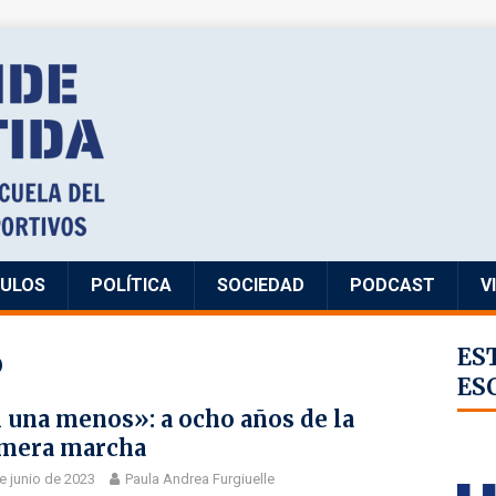
CULOS
POLÍTICA
SOCIEDAD
PODCAST
V
o
ES
ES
 una menos»: a ocho años de la
mera marcha
e junio de 2023
Paula Andrea Furgiuelle