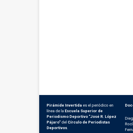
Pirámide Invertida
es el periódico en
Doc
línea de la
Escuela Superior de
Periodismo Deportivo "José R. López
Die
Pájaro"
del
Círculo de Periodistas
Rocí
Deportivos
.
Fern