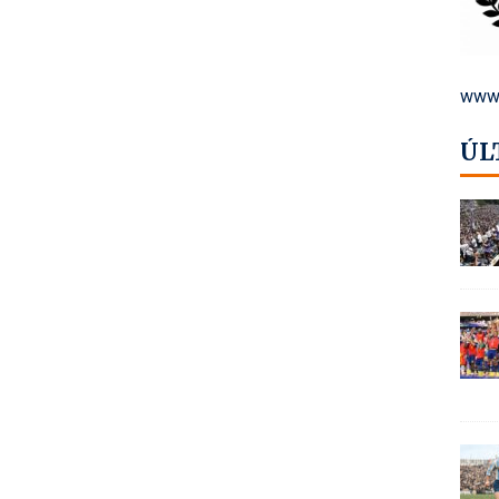
www.
ÚL