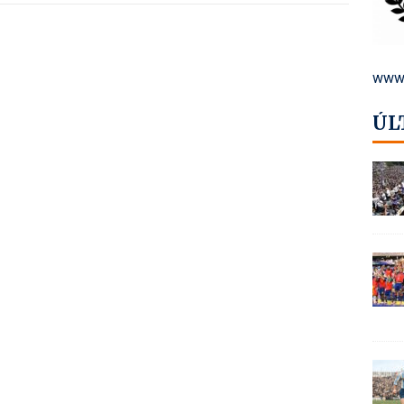
www.
ÚL