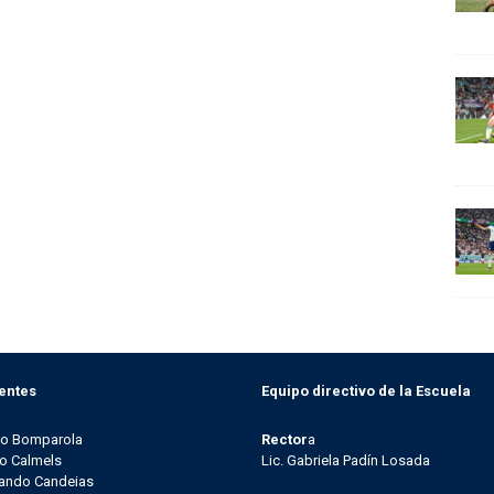
entes
Equipo directivo de la Escuela
go Bomparola
Rector
a
o Calmels
Lic. Gabriela Padín Losada
ando Candeias