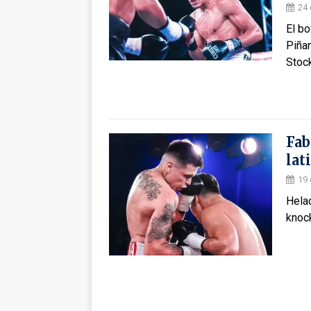
24 
El bo
Piñan
Stoc
Fab
lat
19 
Hela
knock