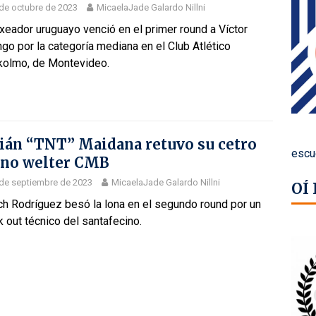
de octubre de 2023
MicaelaJade Galardo Nillni
xeador uruguayo venció en el primer round a Víctor
go por la categoría mediana en el Club Atlético
kolmo, de Montevideo.
ián “TNT” Maidana retuvo su cetro
escu
ino welter CMB
de septiembre de 2023
MicaelaJade Galardo Nillni
OÍ
ch Rodríguez besó la lona en el segundo round por un
 out técnico del santafecino.