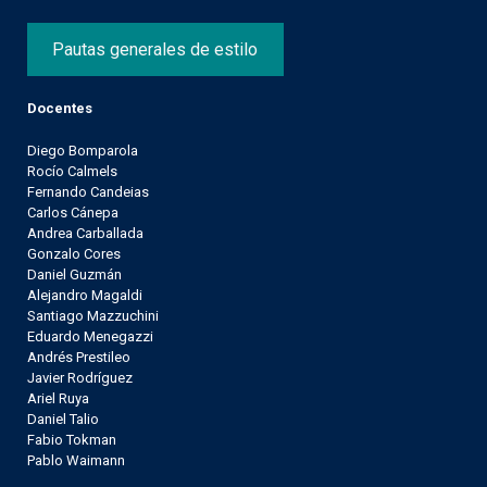
Pautas generales de estilo
Docentes
Diego Bomparola
Rocío Calmels
Fernando Candeias
Carlos Cánepa
Andrea Carballada
Gonzalo Cores
Daniel Guzmán
Alejandro Magaldi
Santiago Mazzuchini
Eduardo Menegazzi
Andrés Prestileo
Javier Rodríguez
Ariel Ruya
Daniel Talio
Fabio Tokman
Pablo Waimann