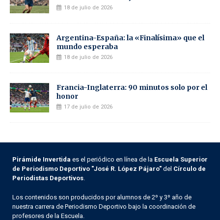
18 de julio de 2026
Argentina-España: la «Finalísima» que el
mundo esperaba
18 de julio de 2026
Francia-Inglaterra: 90 minutos solo por el
honor
17 de julio de 2026
Pirámide Invertida
es el periódico en línea de la
Escuela Superior
de Periodismo Deportivo "José R. López Pájaro"
del
Círculo de
Periodistas Deportivos
.
Los contenidos son producidos por alumnos de 2º y 3º año de
nuestra carrera de Periodismo Deportivo bajo la coordinación de
profesores de la Escuela.