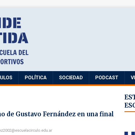
CULOS
POLÍTICA
SOCIEDAD
PODCAST
V
ES
ES
ño de Gustavo Fernández en una final
ez2002@escuelacirculo.edu.ar