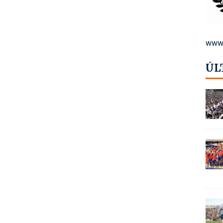
www.
ÚL