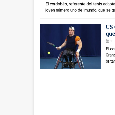
El cordobés, referente del tenis adapta
joven número uno del mundo, que se qu
US 
que
11 
El co
Gran
britá