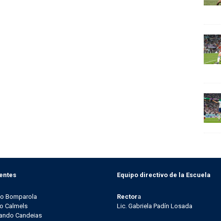
entes
Equipo directivo de la Escuela
go Bomparola
Rector
a
o Calmels
Lic. Gabriela Padín Losada
ando Candeias