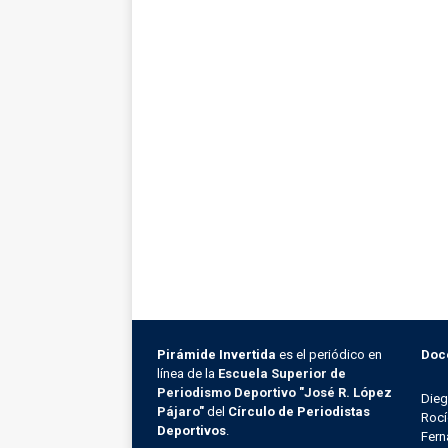
Pirámide Invertida
es el periódico en
Doc
línea de la
Escuela Superior de
Periodismo Deportivo "José R. López
Die
Pájaro"
del
Círculo de Periodistas
Rocí
Deportivos
.
Fern