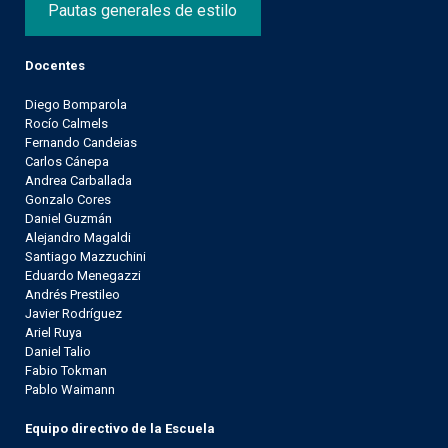
Pautas generales de estilo
Docentes
Diego Bomparola
Rocío Calmels
Fernando Candeias
Carlos Cánepa
Andrea Carballada
Gonzalo Cores
Daniel Guzmán
Alejandro Magaldi
Santiago Mazzuchini
Eduardo Menegazzi
Andrés Prestileo
Javier Rodríguez
Ariel Ruya
Daniel Talio
Fabio Tokman
Pablo Waimann
Equipo directivo de la Escuela