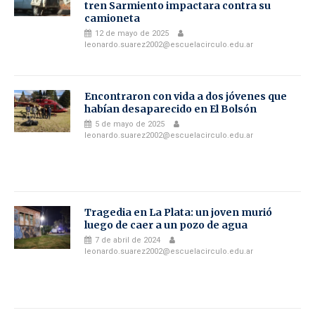
tren Sarmiento impactara contra su
camioneta
12 de mayo de 2025
leonardo.suarez2002@escuelacirculo.edu.ar
Encontraron con vida a dos jóvenes que
habían desaparecido en El Bolsón
5 de mayo de 2025
leonardo.suarez2002@escuelacirculo.edu.ar
Tragedia en La Plata: un joven murió
luego de caer a un pozo de agua
7 de abril de 2024
leonardo.suarez2002@escuelacirculo.edu.ar