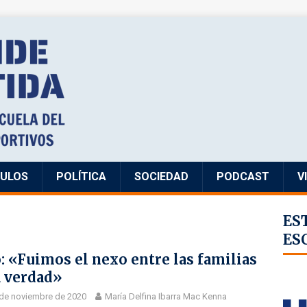
CULOS
POLÍTICA
SOCIEDAD
PODCAST
V
ES
ES
: «Fuimos el nexo entre las familias
a verdad»
de noviembre de 2020
María Delfina Ibarra Mac Kenna