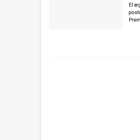
El ar
postu
Prem