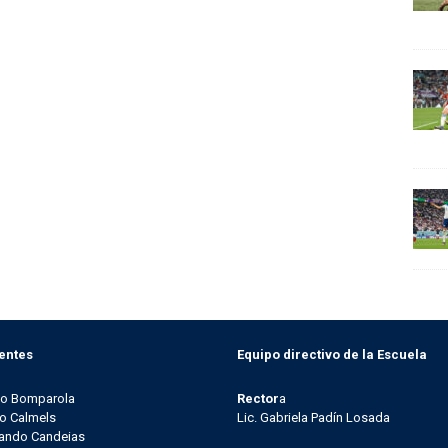
entes
Equipo directivo de la Escuela
go Bomparola
Rector
a
o Calmels
Lic. Gabriela Padín Losada
ando Candeias