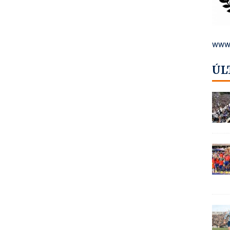
www.
ÚL