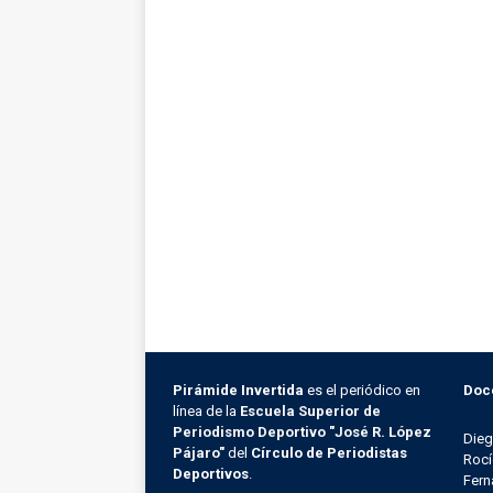
Pirámide Invertida
es el periódico en
Doc
línea de la
Escuela Superior de
Periodismo Deportivo "José R. López
Die
Pájaro"
del
Círculo de Periodistas
Rocí
Deportivos
.
Fern