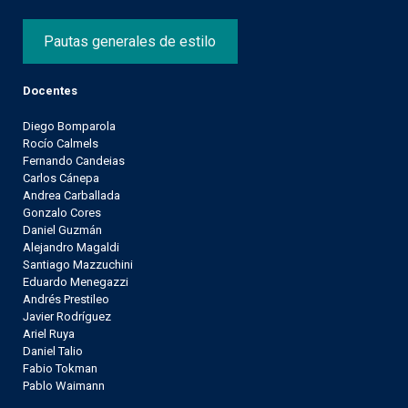
Pautas generales de estilo
Docentes
Diego Bomparola
Rocío Calmels
Fernando Candeias
Carlos Cánepa
Andrea Carballada
Gonzalo Cores
Daniel Guzmán
Alejandro Magaldi
Santiago Mazzuchini
Eduardo Menegazzi
Andrés Prestileo
Javier Rodríguez
Ariel Ruya
Daniel Talio
Fabio Tokman
Pablo Waimann