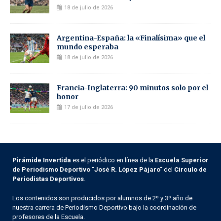
18 de julio de 2026
Argentina-España: la «Finalísima» que el
mundo esperaba
18 de julio de 2026
Francia-Inglaterra: 90 minutos solo por el
honor
17 de julio de 2026
Pirámide Invertida
es el periódico en línea de la
Escuela Superior
de Periodismo Deportivo "José R. López Pájaro"
del
Círculo de
Periodistas Deportivos
.
Los contenidos son producidos por alumnos de 2º y 3º año de
nuestra carrera de Periodismo Deportivo bajo la coordinación de
profesores de la Escuela.