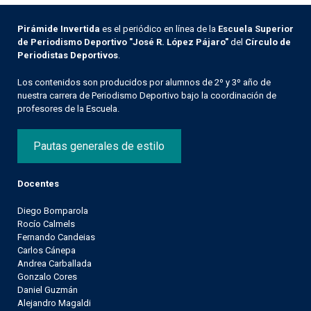
Pirámide Invertida
es el periódico en línea de la
Escuela Superior
de Periodismo Deportivo "José R. López Pájaro"
del
Círculo de
Periodistas Deportivos
.
Los contenidos son producidos por alumnos de 2º y 3º año de
nuestra carrera de Periodismo Deportivo bajo la coordinación de
profesores de la Escuela.
Pautas generales de estilo
Docentes
Diego Bomparola
Rocío Calmels
Fernando Candeias
Carlos Cánepa
Andrea Carballada
Gonzalo Cores
Daniel Guzmán
Alejandro Magaldi