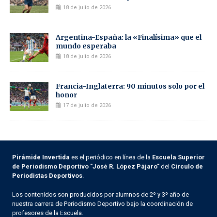
18 de julio de 2026
Argentina-España: la «Finalísima» que el
mundo esperaba
18 de julio de 2026
Francia-Inglaterra: 90 minutos solo por el
honor
17 de julio de 2026
Pirámide Invertida
es el periódico en línea de la
Escuela Superior
de Periodismo Deportivo "José R. López Pájaro"
del
Círculo de
Periodistas Deportivos
.
Los contenidos son producidos por alumnos de 2º y 3º año de
nuestra carrera de Periodismo Deportivo bajo la coordinación de
profesores de la Escuela.