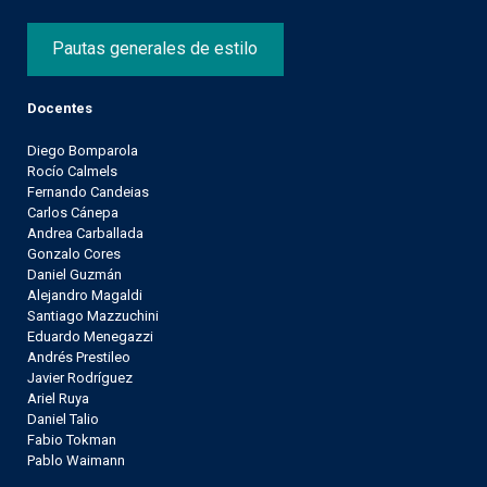
Pautas generales de estilo
Docentes
Diego Bomparola
Rocío Calmels
Fernando Candeias
Carlos Cánepa
Andrea Carballada
Gonzalo Cores
Daniel Guzmán
Alejandro Magaldi
Santiago Mazzuchini
Eduardo Menegazzi
Andrés Prestileo
Javier Rodríguez
Ariel Ruya
Daniel Talio
Fabio Tokman
Pablo Waimann