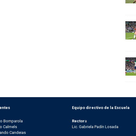
entes
Equipo directivo de la Escuela
go Bomparola
Rector
a
o Calmels
Lic. Gabriela Padín Losada
ando Candeias