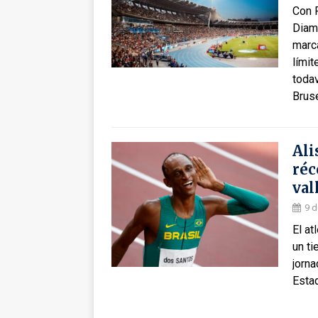
Con P
Diam
marca
límit
todav
Brus
Ali
réc
val
9 d
El at
un t
jorn
Esta