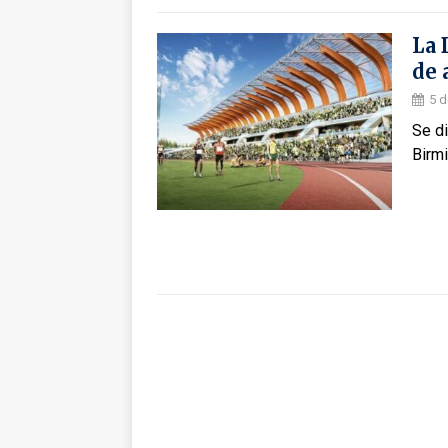
La 
de 
5 d
Se d
Birmi