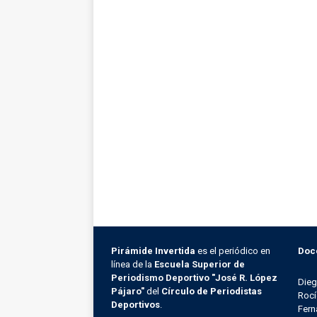
Pirámide Invertida
es el periódico en
Doc
línea de la
Escuela Superior de
Periodismo Deportivo "José R. López
Die
Pájaro"
del
Círculo de Periodistas
Rocí
Deportivos
.
Fern