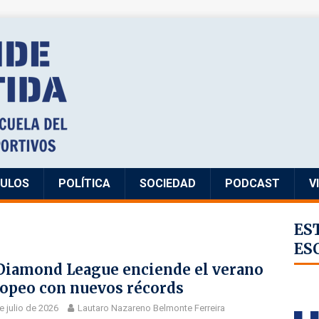
CULOS
POLÍTICA
SOCIEDAD
PODCAST
V
ES
ES
Diamond League enciende el verano
opeo con nuevos récords
e julio de 2026
Lautaro Nazareno Belmonte Ferreira