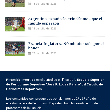
18 de julio de 2026
Argentina-España: la «Finalísima» que el
mundo esperaba
18 de julio de 2026
Francia-Inglaterra: 90 minutos solo por el
honor
17 de julio de 2026
Pirámide Invertida
es el periódico en línea de la
Escuela Superior
de Periodismo Deportivo "José R. López Pájaro"
del
Círculo de
Periodistas Deportivos
.
Los contenidos son producidos por alumnos de 2º y 3º año de
nuestra carrera de Periodismo Deportivo bajo la coordinación de
profesores de la Escuela.