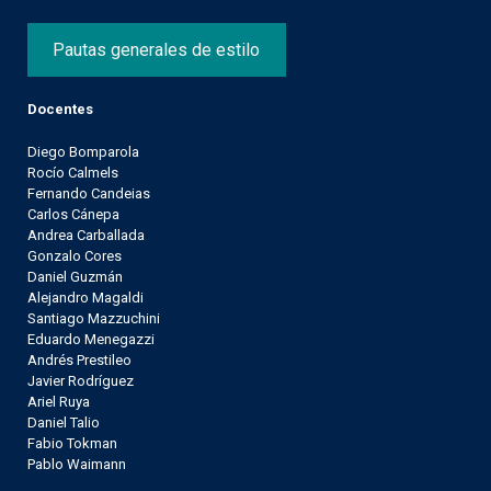
Pautas generales de estilo
Docentes
Diego Bomparola
Rocío Calmels
Fernando Candeias
Carlos Cánepa
Andrea Carballada
Gonzalo Cores
Daniel Guzmán
Alejandro Magaldi
Santiago Mazzuchini
Eduardo Menegazzi
Andrés Prestileo
Javier Rodríguez
Ariel Ruya
Daniel Talio
Fabio Tokman
Pablo Waimann