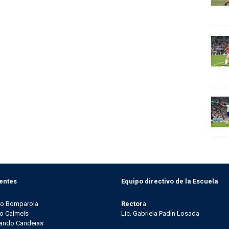
entes
Equipo directivo de la Escuela
go Bomparola
Rector
a
o Calmels
Lic. Gabriela Padín Losada
ando Candeias