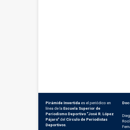
Pirámide Invertida
es el periódico en
Doc
línea de la
Escuela Superior de
Periodismo Deportivo "José R. López
Die
Pájaro"
del
Círculo de Periodistas
Rocí
Deportivos
.
Fern