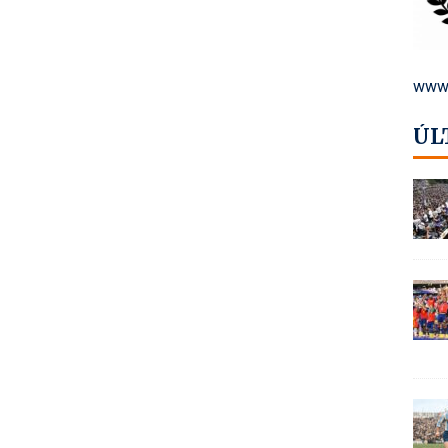
www.
ÚL