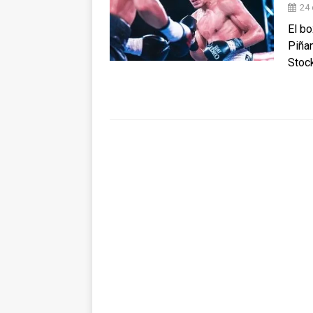
24 
El bo
Piñan
Stoc