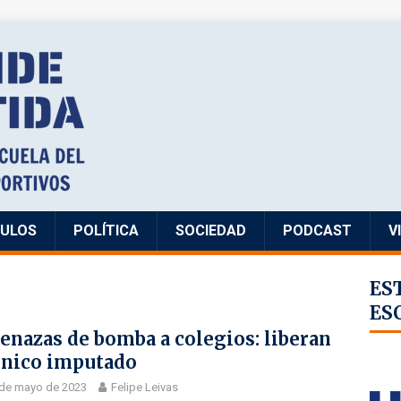
CULOS
POLÍTICA
SOCIEDAD
PODCAST
V
ES
ES
nazas de bomba a colegios: liberan
único imputado
 de mayo de 2023
Felipe Leivas