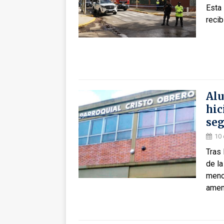
Esta
recib
Alu
hic
seg
10
Tras
de la
meno
amen