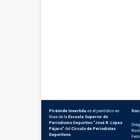
Pirámide Invertida
es el periódico en
Doc
línea de la
Escuela Superior de
Periodismo Deportivo "José R. López
Die
Pájaro"
del
Círculo de Periodistas
Rocí
Deportivos
.
Fern