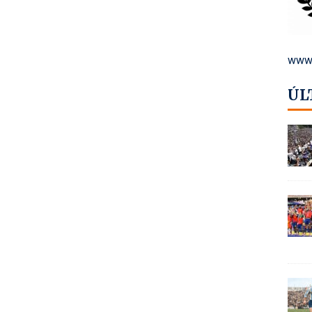
www.
ÚL