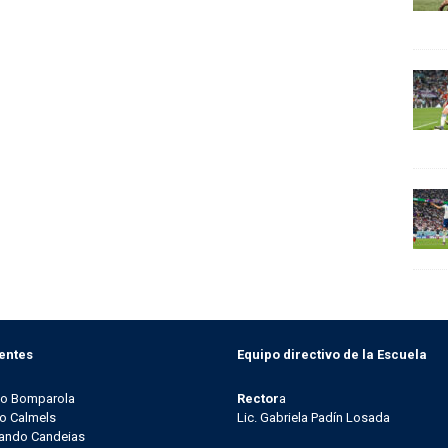
entes
Equipo directivo de la Escuela
go Bomparola
Rector
a
o Calmels
Lic. Gabriela Padín Losada
ando Candeias