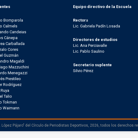
entes
Equipo directivo de la Escuela
go Bomparola
Rector
a
o Calmels
Lic. Gabriela Padín Losada
ando Candeias
os Cánepa
Directores de estudios
ea Carballada
Lic. Ana Perciavalle
alo Cores
Lic. Pablo Saulino
el Guzmán
andro Magaldi
Secretario suplente
iago Mazzuchini
Silvio Pérez
ardo Menegazzi
és Prestileo
er Rodríguez
l Ruya
el Talio
io Tokman
lo Waimann
 López Pájaro" del Círculo de Periodistas Deportivos, 2026, todos los derechos r