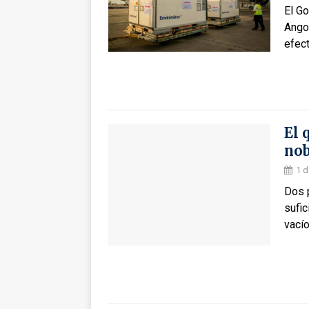
El Go
Angol
efec
El 
nob
1 d
Dos 
sufic
vacío