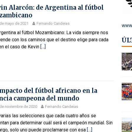
in Alarcón: de Argentina al fútbol
zambicano
 de mayo de 2021
Fernando Candeias
www.
rgentina al fútbol Mozambicano: La vida siempre nos
ÚL
rende con los caminos que el destino elige para cada
 en el caso de Kevin
[…]
impacto del fútbol africano en la
ncia campeona del mundo
de noviembre de 2020
Fernando Candeias
varias las selecciones que cada cuatro años se
ntan para determinar cuál será el campeón mundial. Sin
rgo, solo uno puede proclamarse con esa
[…]