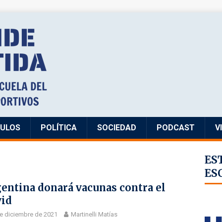
CULOS
POLÍTICA
SOCIEDAD
PODCAST
V
ES
ES
entina donará vacunas contra el
id
e diciembre de 2021
Martinelli Matías