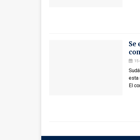
Se 
con
15
Sudáf
esta 
El c