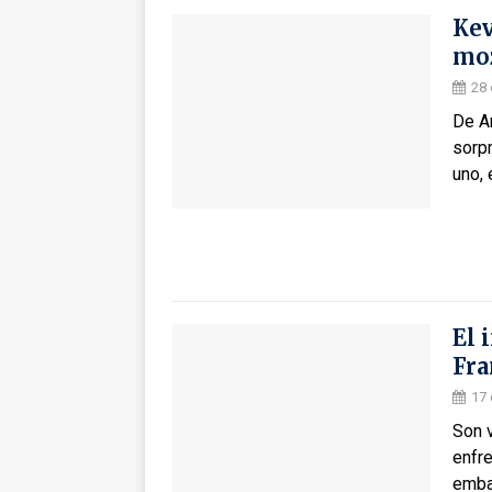
Kev
mo
28
De A
sorp
uno,
El 
Fra
17 
Son 
enfre
emba