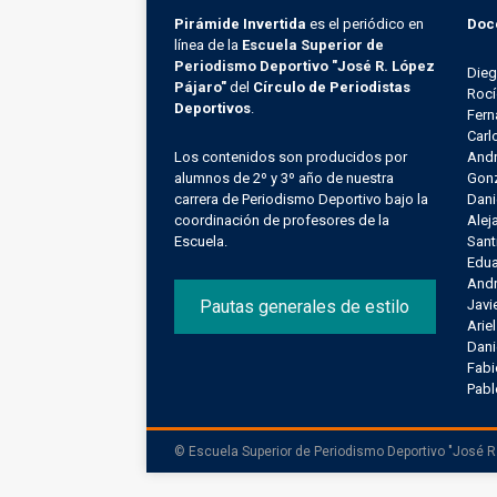
Pirámide Invertida
es el periódico en
Doc
línea de la
Escuela Superior de
Periodismo Deportivo "José R. López
Die
Pájaro"
del
Círculo de Periodistas
Rocí
Deportivos
.
Fern
Carl
Los contenidos son producidos por
Andr
alumnos de 2º y 3º año de nuestra
Gonz
carrera de Periodismo Deportivo bajo la
Dani
coordinación de profesores de la
Alej
Escuela.
Sant
Edu
Andr
Pautas generales de estilo
Javi
Arie
Dani
Fab
Pab
© Escuela Superior de Periodismo Deportivo "José R.