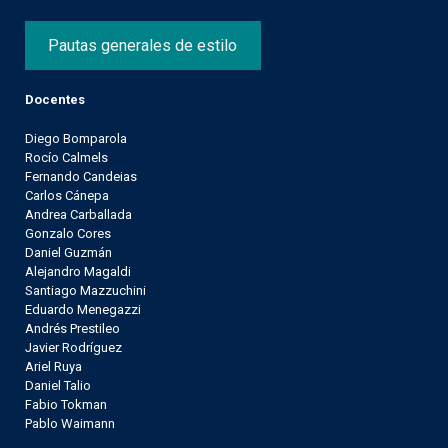
Pautas generales de estilo
Docentes
Diego Bomparola
Rocío Calmels
Fernando Candeias
Carlos Cánepa
Andrea Carballada
Gonzalo Cores
Daniel Guzmán
Alejandro Magaldi
Santiago Mazzuchini
Eduardo Menegazzi
Andrés Prestileo
Javier Rodríguez
Ariel Ruya
Daniel Talio
Fabio Tokman
Pablo Waimann